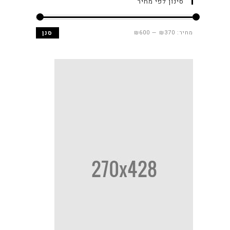
סינון לפי מחיר
מחיר:
₪370
—
₪600
סנן