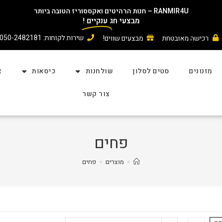
RANMIR4U – חנות הרהיטים ואקססוריז הטובה ביותר
מבצעי חג
ענקיים
!
שירות לקוחות: 050-2482181
רכישה מאובטחת
מבצעים שווים!
מזנונים
סטים לסלון
שולחנות
כיסאות
א
צור קשר
פחים
>
מוצרים
>
פחים