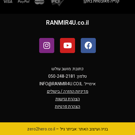
ה מאובטחת בתקן
RANMIR4U.co.il
כתובת: מושב עולש
טלפון: 050-248-2181
אימייל:
INFO@RANMIR4U.CO.IL
מדיניות החזרה / ביטולים
הצהרת נגישות
הצהרת פרטיות
בניה ועיצוב האתר: אביתר גיל –
zero2hero.co.il