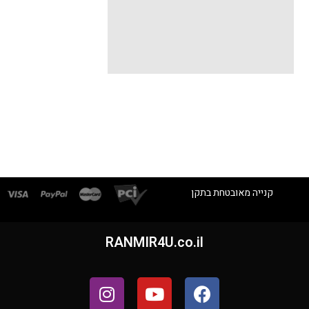
ה מאובטחת בתקן
RANMIR4U.co.il