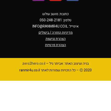
כתובת: מושב עולש
טלפון: 050-248-2181
אימייל:
INFO@RANMIR4U.CO.IL
מדיניות החזרה / ביטולים
הצהרת נגישות
הצהרת פרטיות
בניה ועיצוב האתר: אביתר גיל –
zero2hero.co.il
Ⓒ 2020 – כל הזכויות שמורות לאתר ranmir4u.co.il