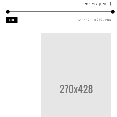
לפי מחיר
₪
—
₪1,440
סנן