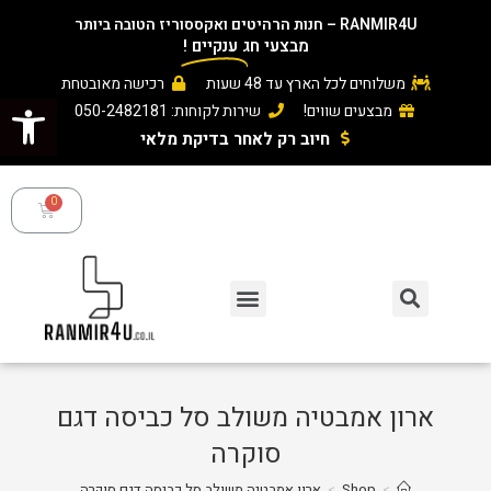
RANMIR4U – חנות הרהיטים ואקססוריז הטובה ביותר
מבצעי חג
ענקיים
!
משלוחים לכל הארץ עד 48 שעות
רכישה מאובטחת
פתח סרגל נגישות
מבצעים שווים!
שירות לקוחות: 050-2482181
חיוב רק לאחר בדיקת מלאי ​
ארון אמבטיה משולב סל כביסה דגם
סוקרה
>
Shop
>
ארון אמבטיה משולב סל כביסה דגם סוקרה