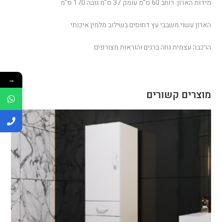
מידות הארון: רוחב 60 ס”מ עומק 37 ס”מ גובה 170 ס”מ
הארון עשוי משבבי עץ דחוסים בשילוב מלמין איכותי
הרכבה עצמית נחה ברגים והוראות מצורפים
→
מוצרים קשורים