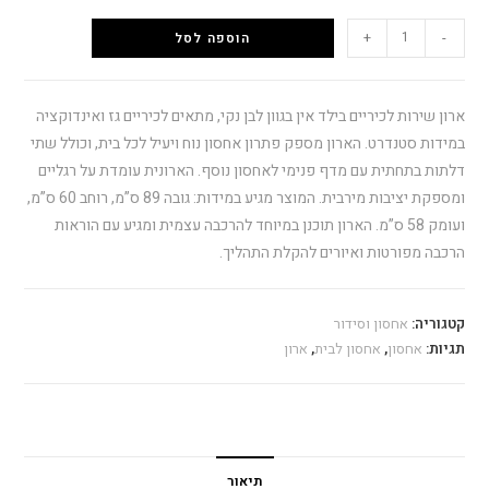
+
-
הוספה לסל
ארון שירות לכיריים בילד אין בגוון לבן נקי, מתאים לכיריים גז ואינדוקציה
במידות סטנדרט. הארון מספק פתרון אחסון נוח ויעיל לכל בית, וכולל שתי
דלתות בתחתית עם מדף פנימי לאחסון נוסף. הארונית עומדת על רגליים
ומספקת יציבות מירבית. המוצר מגיע במידות: גובה 89 ס”מ, רוחב 60 ס”מ,
ועומק 58 ס”מ. הארון תוכנן במיוחד להרכבה עצמית ומגיע עם הוראות
הרכבה מפורטות ואיורים להקלת התהליך.
קטגוריה:
אחסון וסידור
תגיות:
אחסון
,
אחסון לבית
,
ארון
תיאור