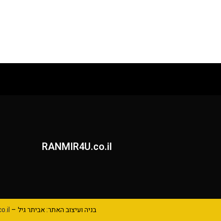
RANMIR4U.co.il
בניה ועיצוב האתר: אביתר גיל –
o.il