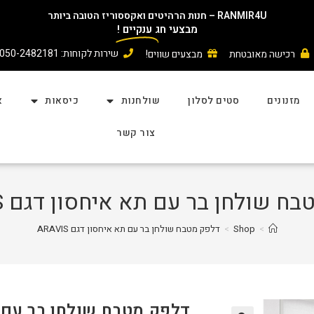
RANMIR4U – חנות הרהיטים ואקססוריז הטובה ביותר
מבצעי חג
ענקיים
!
שירות לקוחות: 050-2482181
רכישה מאובטחת
מבצעים שווים!
מזנונים
סטים לסלון
שולחנות
כיסאות
א
צור קשר
ח שולחן בר עם תא איחסון דגם ARAVIS
>
Shop
>
דלפק מטבח שולחן בר עם תא איחסון דגם ARAVIS
דלפק מטבח שולחן בר עם תא א