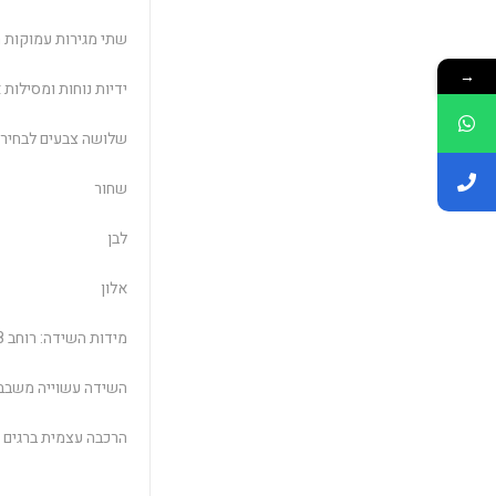
שתי מגירות עמוקות ה
→
ידיות נוחות ומסילות
שלושה צבעים לבחיר
שחור
לבן
אלון
מידות השידה: רוחב 48 ס”מ עומק 40 ס”מ גובה 50 ס”מ
השידה עשוייה משבבי 
הרכבה עצמית ברגים 