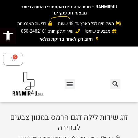
RANMIR4U – חנות הרהיטים ואקססוריז הטובה ביותר
מבצעי חג
ענקיים
!
משלוחים לכל הארץ עד 48 שעות
רכישה מאובטחת
פתח סרגל נגישות
מבצעים שווים!
שירות לקוחות: 050-2482181
חיוב רק לאחר בדיקת מלאי ​
זוג שידות לילה דגם הרמס במגוון צבעים
לבחירה
>
Shop
>
זוג שידות לילה דגם הרמס במגוון צבעים לבחירה