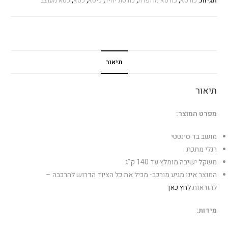
תגיות:
כורסא
,
כורסא מרופדת
,
כורסת יחיד
,
כיסא
,
כסא
,
כסא מעוצב
תיאור
תיאור
מפרט המוצר:
מושב בד סינטטי
רגלי מתכת
משקל ישיבה מומלץ עד 140 ק”ג
המוצר אינו מגיע מורכב- מכיל את כל הציוד הדרוש להרכבה –
להוראות
לחץ כאן
מידות: