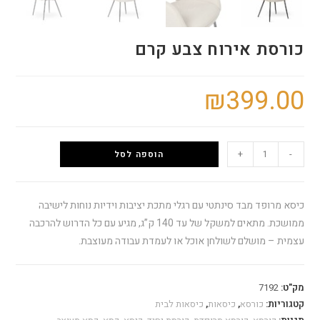
כורסת אירוח צבע קרם
₪
399.00
+
-
הוספה לסל
כיסא מרופד מבד סינתטי עם רגלי מתכת יציבות וידיות נוחות לישיבה
ממושכת. מתאים למשקל של עד 140 ק”ג, מגיע עם כל הדרוש להרכבה
עצמית – מושלם לשולחן אוכל או לעמדת עבודה מעוצבת.
מק"ט:
7192
קטגוריות:
כורסא
,
כיסאות
,
כיסאות לבית