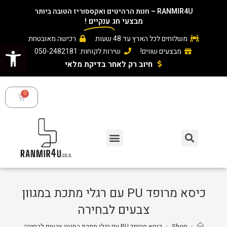
RANMIR4U – חנות הרהיטים ואקססוריז הטובה ביותר
מבצעי חג
ענקיים
!
משלוחים לכל הארץ עד 48 שעות
רכישה מאובטחת
פתח סרגל נגישות
מבצעים שווים!
שירות לקוחות: 050-2482181
חיוב רק לאחר בדיקת מלאי ​
כיסא מרופד PU עם רגלי מתכת במגוון
צבעים לבחירה
>
Shop
>
כיסא מרופד PU עם רגלי מתכת במגוון צבעים לבחירה