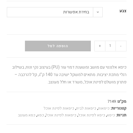
צבע
בחירת אפשרות
+
-
הוספה לסל
כיסא אלגנטי עם מושב ומשענת דמוי עור (PU) בעיצוב נקי ונוח, בשילוב
רגלי מתכת יציבות. מתאים למשקל ישיבה עד 140 ק”ג, קל להרכבה –
פתרון מושלם לפינת אוכל, משרד או חלל מעוצב.
מק"ט:
7149
קטגוריות:
כיסאות
,
כיסאות לבית
,
כיסאות לפינת אוכל
תגיות:
כיסא
,
כיסא לפינת אוכל
,
כיסאות לפינת אוכל
,
כסא
,
כסא מעוצב