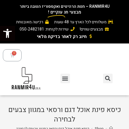
RANMIR4U – חנות הרהיטים ואקססוריז הטובה ביותר
מבצעי חג
ענקיים
!
משלוחים לכל הארץ עד 48 שעות
רכישה מאובטחת
פתח סרגל נגישות
מבצעים שווים!
שירות לקוחות: 050-2482181
חיוב רק לאחר בדיקת מלאי ​
כיסא פינת אוכל דגם ורסאי במגוון צבעים
לבחירה
>
Shop
>
כיסא פינת אוכל דגם ורסאי במגוון צבעים לבחירה