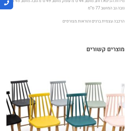
מידות הכיסא:רוחב מושב 44 ס”מ עומק מושב 49 ס”מ גובה מושב 45 ס”מ
גובה גב המושב 77 ס”מ
הרכבה עצמית ברגים והוראות מצורפים
מוצרים קשורים