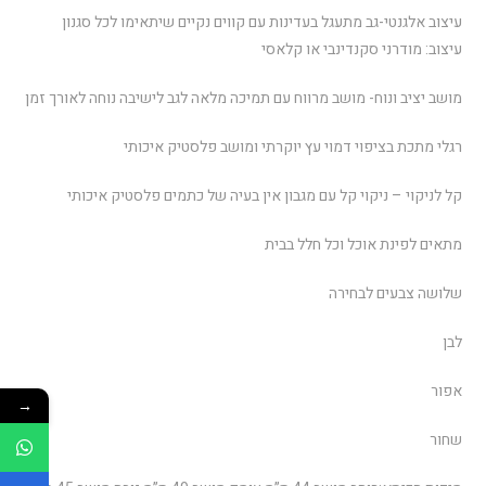
עיצוב אלגנטי-גב מתעגל בעדינות עם קווים נקיים שיתאימו לכל סגנון
עיצוב: מודרני סקנדינבי או קלאסי
מושב יציב ונוח- מושב מרווח עם תמיכה מלאה לגב לישיבה נוחה לאורך זמן
רגלי מתכת בציפוי דמוי עץ יוקרתי ומושב פלסטיק איכותי
קל לניקוי – ניקוי קל עם מגבון אין בעיה של כתמים פלסטיק איכותי
מתאים לפינת אוכל וכל חלל בבית
שלושה צבעים לבחירה
לבן
אפור
→
שחור