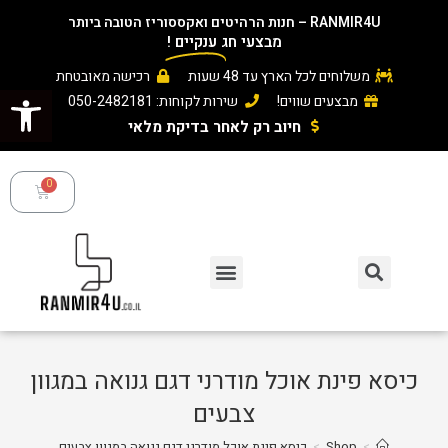
RANMIR4U – חנות הרהיטים ואקססוריז הטובה ביותר
מבצעי חג
ענקיים
!
משלוחים לכל הארץ עד 48 שעות
רכישה מאובטחת
פתח סרגל נגישות
מבצעים שווים!
שירות לקוחות: 050-2482181
חיוב רק לאחר בדיקת מלאי ​
כיסא פינת אוכל מודרני דגם גנואה במגוון
צבעים
>
Shop
>
כיסא פינת אוכל מודרני דגם גנואה במגוון צבעים