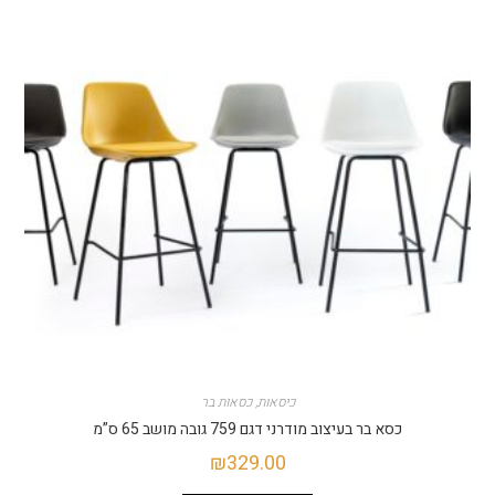
כיסאות
,
כסאות בר
כסא בר בעיצוב מודרני דגם 759 גובה מושב 65 ס”מ
₪
329.00