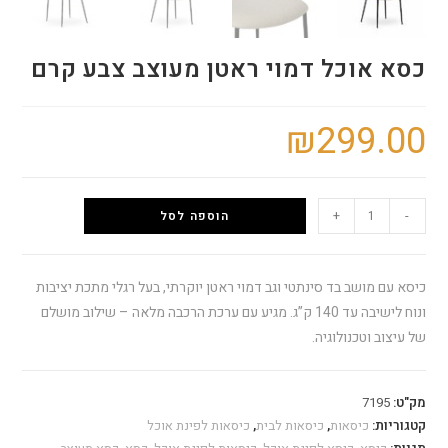
כסא אוכל דמוי ראטן מעוצב צבע קרם
₪
299.00
+
-
הוספה לסל
כיסא עם מושב בד סינתטי וגב דמוי ראטן יוקרתי, בעל רגלי מתכת יציבות
ונוח לישיבה עד 140 ק”ג. מגיע עם ערכת הרכבה מלאה – שילוב מושלם
של עיצוב וטכנולוגיה.
מק"ט:
7195
קטגוריות:
כיסאות
,
כיסאות לבית
,
כיסאות לפינת אוכל