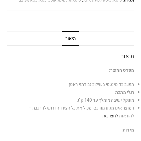
תגיות:
כיסא
,
כיסא לפינת אוכל
,
כיסאות לפינת אוכל
,
כסא
,
כסא מעוצב
תיאור
תיאור
מפרט המוצר:
מושב בד סינטטי בשילוב גב דמוי ראטן
רגלי מתכת
משקל ישיבה מומלץ עד 140 ק”ג
המוצר אינו מגיע מורכב- מכיל את כל הציוד הדרוש להרכבה –
להוראות
לחצו כאן
מידות: