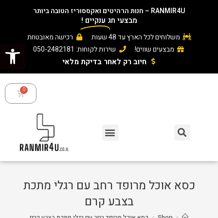
RANMIR4U – חנות הרהיטים ואקססוריז הטובה ביותר
מבצעי חג
ענקיים
!
משלוחים לכל הארץ עד 48 שעות
רכישה מאובטחת
פתח סרגל נגישות
מבצעים שווים!
שירות לקוחות: 050-2482181
חיוב רק לאחר בדיקת מלאי ​
כסא אוכל מרופד רחב עם רגלי מתכת
בצבע קרם
>
Shop
>
כסא אוכל מרופד רחב עם רגלי מתכת בצבע קרם