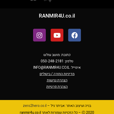
RANMIR4U.co.il
כתובת: מושב עולש
טלפון: 050-248-2181
אימייל:
INFO@RANMIR4U.CO.IL
מדיניות החזרה / ביטולים
הצהרת נגישות
הצהרת פרטיות
בניה ועיצוב האתר: אביתר גיל –
zero2hero.co.il
Ⓒ 2020 – כל הזכויות שמורות לאתר ranmir4u.co.il