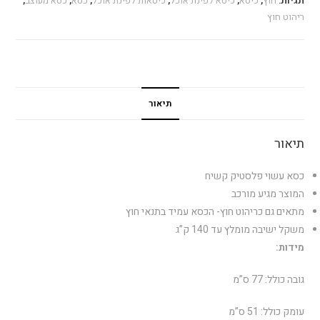
תגיות:
חוץ
,
כיסא
,
כיסא לפינת אוכל
,
כיסאות לפינת אוכל
,
כסא
,
כסא מעוצב
,
ריהוט חוץ
תיאור
תיאור
כסא עשוי פלסטיק קשיח
המוצר מגיע מורכב
מתאים גם כריהוט חוץ- הכסא עמיד בתנאי חוץ
משקל ישיבה מומלץ עד 140 ק”ג
מידות:
גובה כולל: 77 ס”מ
עומק כולל: 51 ס”מ