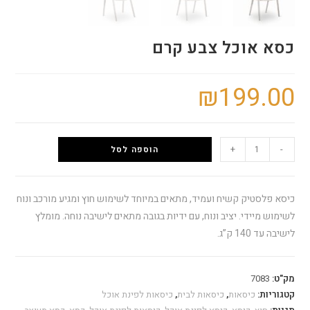
כסא אוכל צבע קרם
₪
199.00
+
-
הוספה לסל
כיסא פלסטיק קשיח ועמיד, מתאים במיוחד לשימוש חוץ ומגיע מורכב ונוח
לשימוש מיידי. יציב ונוח, עם ידיות בגובה מתאים לישיבה נוחה. מומלץ
לישיבה עד 140 ק”ג.
מק"ט:
7083
קטגוריות:
כיסאות
,
כיסאות לבית
,
כיסאות לפינת אוכל