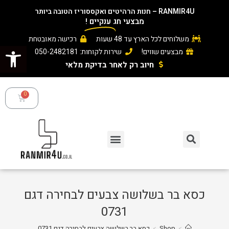
RANMIR4U – חנות הרהיטים ואקססוריז הטובה ביותר
מבצעי חג
ענקיים
!
משלוחים לכל הארץ עד 48 שעות
רכישה מאובטחת
פתח סרגל נגישות
מבצעים שווים!
שירות לקוחות: 050-2482181
חיוב רק לאחר בדיקת מלאי ​
כסא בר בשלושה צבעים לבחירה דגם
0731
>
Shop
>
כסא בר בשלושה צבעים לבחירה דגם 0731