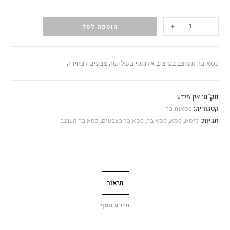
+
-
הוספה לסל
כסא בר מעוצב בעיצוב אלגנטי בשלושה צבעים לבחירה
מק"ט:
אין מידע
קטגוריה:
כסאות בר
תגיות:
כיסא
,
כסא
,
כסא בר
,
כסא בר בצבעים
,
כסא בר מעוצב
תיאור
מידע נוסף