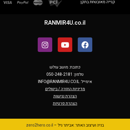
קנייה מאובטחת בתקן
RANMIR4U.co.il
כתובת: מושב עולש
טלפון: 050-248-2181
אימייל:
INFO@RANMIR4U.CO.IL
מדיניות החזרה / ביטולים
הצהרת נגישות
הצהרת פרטיות
בניה ועיצוב האתר: אביתר גיל –
zero2hero.co.il