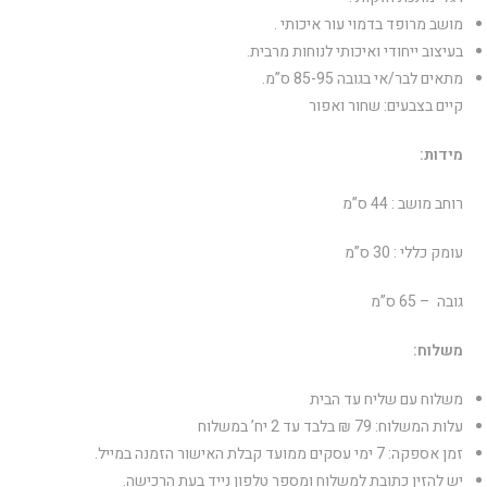
מושב מרופד בדמוי עור איכותי .
בעיצוב ייחודי ואיכותי לנוחות מרבית.
מתאים לבר/אי בגובה 85-95 ס”מ.
קיים בצבעים: שחור ואפור
מידות:
רוחב מושב : 44 ס”מ
עומק כללי : 30 ס”מ
גובה – 65 ס”מ
משלוח:
משלוח עם שליח עד הבית
עלות המשלוח: 79 ₪ בלבד עד 2 יח’ במשלוח
זמן אספקה: 7 ימי עסקים ממועד קבלת האישור הזמנה במייל.
יש להזין כתובת למשלוח ומספר טלפון נייד בעת הרכישה.