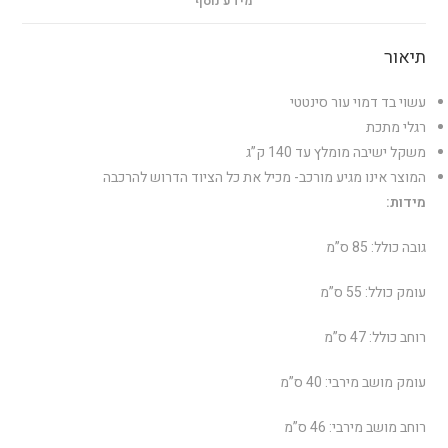
מידע נוסף
תיאור
עשוי בד דמוי עור סינטטי
רגלי מתכת
משקל ישיבה מומלץ עד 140 ק”ג
המוצר אינו מגיע מורכב- מכיל את כל הציוד הדרוש להרכבה
מידות:
גובה כולל: 85 ס”מ
עומק כולל: 55 ס”מ
רוחב כולל: 47 ס”מ
עומק מושב מירבי: 40 ס”מ
רוחב מושב מירבי: 46 ס”מ