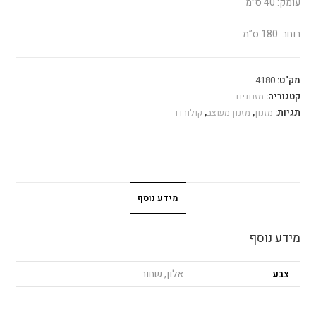
עומק: 40 ס”מ
רוחב: 180 ס”מ
מק"ט:
4180
קטגוריה:
מזנונים
תגיות:
מזנון
,
מזנון מעוצב
,
קולורדו
מידע נוסף
מידע נוסף
צבע
אלון, שחור