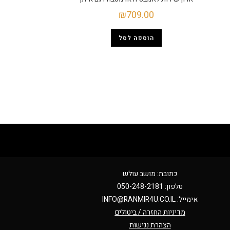
₪
709.00
הוספה לסל
כתובת: מושב עולש
טלפון: 050-248-2181
אימייל:
INFO@RANMIR4U.CO.IL
מדיניות החזרה / ביטולים
הצהרת נגישות