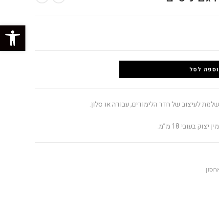
פתח סרגל נגישות
ספה לסל
 בעובי 18 מ”מ.
חסון