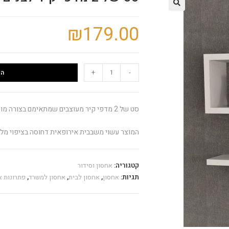
🔍
₪
179.00
+
-
הו
סט של 2 מדפי קיר מעוצבים שמתאימם בצורה מושלמת לעיצוב של חדר הלימודים, עבודה או סלון.
המוצר עשוי משבבית אירופאית דחוסה בציפוי מלמין יצוק
קטגוריה:
אחסון וסידור
תגיות:
אחסון
,
אחסון לבית
,
אחסון למשרד
,
פתרונות א