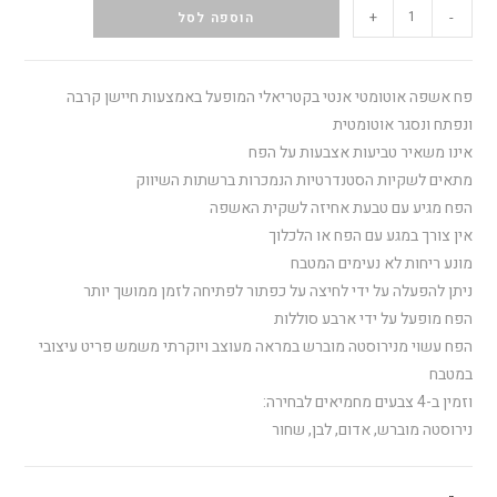
+
-
הוספה לסל
פח אשפה אוטומטי אנטי בקטריאלי המופעל באמצעות חיישן קרבה
ונפתח ונסגר אוטומטית
אינו משאיר טביעות אצבעות על הפח
מתאים לשקיות הסטנדרטיות הנמכרות ברשתות השיווק
הפח מגיע עם טבעת אחיזה לשקית האשפה
אין צורך במגע עם הפח או הלכלוך
מונע ריחות לא נעימים המטבח
ניתן להפעלה על ידי לחיצה על כפתור לפתיחה לזמן ממושך יותר
הפח מופעל על ידי ארבע סוללות
הפח עשוי מנירוסטה מוברש במראה מעוצב ויוקרתי משמש פריט עיצובי
במטבח
וזמין ב-4 צבעים מחמיאים לבחירה:
נירוסטה מוברש, אדום, לבן, שחור