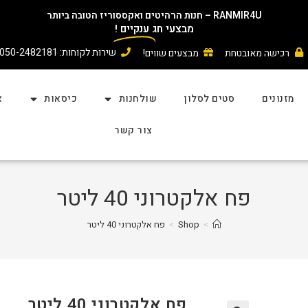
RANMIR4U – חנות הרהיטים ואקססוריז הטובה ביותר
מבצעי חג
ענקיים
!
שירות לקוחות: 050-2482181
רכישה מאובטחת
מבצעים שווים!
מזנונים
סטים לסלון
שולחנות
כיסאות
א
צור קשר
פח אלקטרוני 40 ליטר
>
Shop
>
פח אלקטרוני 40 ליטר
פח אלקטרוני 40 ליטר