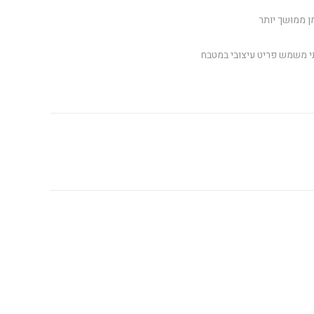
ן ממושך יותר
י משמש פריט עיצובי במטבח