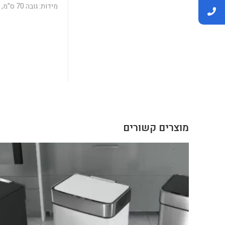
מידות: גובה 70 ס”מ, רוחב 25 ס”מ, אורך 33 ס”מ
מוצרים קשורים