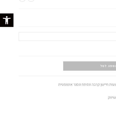
פתח סרגל נגישות
ספה לסל
ות חיישן קרבה ונפתח ונסגר אוטומטית
יווק