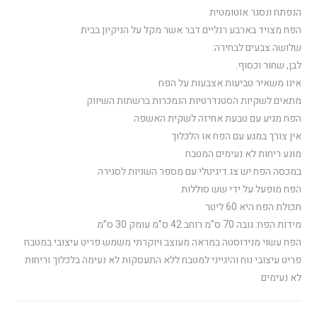
הנפתח ונסגר אוטומטית
הפח מצויד בארבע רגליים דבר אשר מקל על הניקיון בבית
שלושה צבעים לבחירה:
לבן, שחור וכסוף.
אינו משאיר טביעות אצבעות על הפח
מתאים לשקיות הסטנדרטיות הנמכרות ברשתות השיווק
הפח מגיע עם טבעת אחיזה לשקית האשפה
אין צורך במגע עם הפח או הלכלוך
מונע ריחות לא נעימים המטבח
במכסה הפח יש צג דיגיטלי עם מספר השניות לסגירה
הפח מופעל על ידי שש סוללות
תכולת הפח היא 60 ליטר
מידות הפח: גובה 70 ס”מ רוחב 42 ס”מ עומק 30 ס”מ
הפח עשוי מנירוסטה במראה מעוצב ויוקרתי משמש פריט עיצובי במטבח
פריט עיצובי נוח והיגייני למטבח ללא התעסקות לא נעימה בלכלוך וריחות
לא נעימים