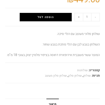
+
-
הוספה לסל
שולחן סלוני מעוצב עם רגלי סיכה.
השולחן בצבע לבן עם רגלי מתכת בצבע שחור.
המוצר עשוי משבבית אירופאית דחוסה בציפוי מלמין יצוק בעובי 18 מ”מ.
קטגוריה:
שולחנות
תגיות:
שולחן
,
שולחן סלון
,
שולחן סלון מעוצב
תיאור