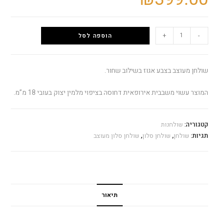
+
-
הוספה לסל
שולחן מעוצב בצבע אגוז בשילוב שחור.
המוצר עשוי משבבית אירופאית דחוסה בציפוי מלמין יצוק בעובי 18 מ”מ.
קטגוריה:
שולחנות
תגיות:
שולחן
,
שולחן סלון
,
שולחן סלון מעוצב
תיאור