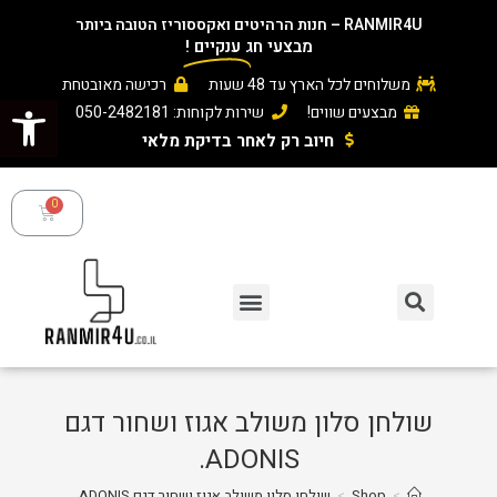
RANMIR4U – חנות הרהיטים ואקססוריז הטובה ביותר
מבצעי חג
ענקיים
!
משלוחים לכל הארץ עד 48 שעות
רכישה מאובטחת
פתח סרגל נגישות
מבצעים שווים!
שירות לקוחות: 050-2482181
חיוב רק לאחר בדיקת מלאי ​
שולחן סלון משולב אגוז ושחור דגם
ADONIS.
>
Shop
>
שולחן סלון משולב אגוז ושחור דגם ADONIS.