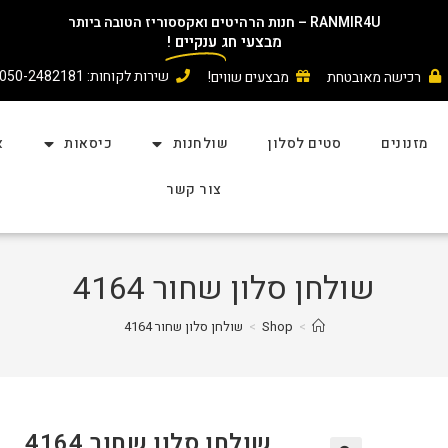
RANMIR4U – חנות הרהיטים ואקססוריז הטובה ביותר
מבצעי חג
ענקיים
!
שירות לקוחות: 050-2482181
רכישה מאובטחת
מבצעים שווים!
מזנונים
סטים לסלון
שולחנות
כיסאות
א
צור קשר
שולחן סלון שחור 4164
>
Shop
>
שולחן סלון שחור 4164
שולחן סלון שחור 4164