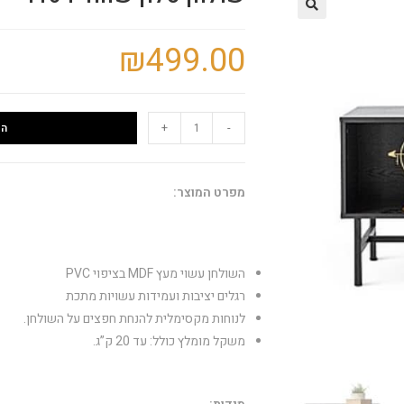
🔍
₪
499.00
+
-
הו
מפרט המוצר:
השולחן עשוי מעץ MDF בציפוי PVC
רגלים יציבות ועמידות עשויות מתכת
לנוחות מקסימלית להנחת חפצים על השולחן.
משקל מומלץ כולל: עד 20 ק”ג.