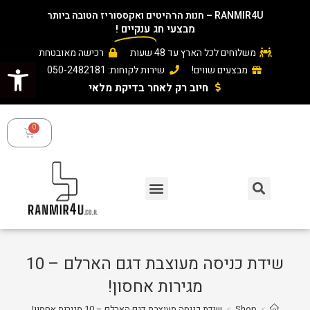
RANMIR4U – חנות הרהיטים ואקססוריז הטובה ביותר
מבצעי חג
ענקיים
!
משלוחים לכל הארץ עד 48 שעות
רכישה מאובטחת
פתח סרגל נגישות
מבצעים שווים!
שירות לקוחות: 050-2482181
חיוב רק לאחר בדיקת מלאי ​
שידת כניסה מעוצבת דגם הארלם – 10
מגירות אחסון!
>
Shop
>
שידת כניסה מעוצבת דגם הארלם – 10 מגירות אחסון!