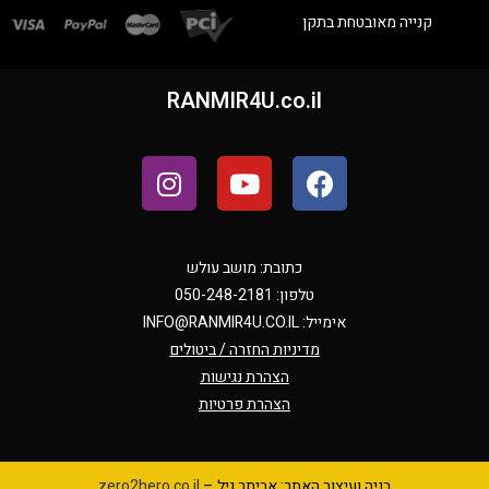
קנייה מאובטחת בתקן
RANMIR4U.co.il
כתובת: מושב עולש
טלפון: 050-248-2181
אימייל:
INFO@RANMIR4U.CO.IL
מדיניות החזרה / ביטולים
הצהרת נגישות
הצהרת פרטיות
בניה ועיצוב האתר: אביתר גיל –
zero2hero.co.il